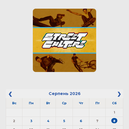
Серпень
2026
Вс
Пн
Вт
Ср
Чт
Пт
Сб
1
2
3
4
5
6
7
8