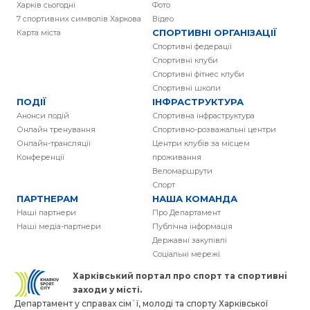
Харків сьогодні
Фото
7 спортивних символів Харкова
Вiдео
СПОРТИВНІ ОРГАНІЗАЦІЇ
Карта міста
Спортивні федерації
Спортивні клуби
Спортивні фітнес клуби
Спортивні школи
ПОДІЇ
ІНФРАСТРУКТУРА
Анонси подій
Спортивна інфраструктура
Онлайн тренування
Спортивно-розважальні центри
Онлайн-трансляції
Центри клубів за місцем
Конференції
проживання
Веломаршрути
Спорт
ПАРТНЕРАМ
НАША КОМАНДА
Наші партнери
Про Департамент
Наші медіа-партнери
Публічна інформація
Державні закупівлі
Соціальні мережі
Харківський портал про спорт та спортивнi
заходи у місті.
Департамент у справах сім`ї, молоді та спорту Харківської