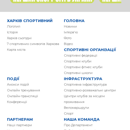
ХАРКІВ СПОРТИВНИЙ
ГОЛОВНА
Логотип
Новини
Історія
Інтерв'ю
Харків сьогодні
Фото
7 спортивних символів Харкова
Вiдео
СПОРТИВНІ ОРГАНІЗАЦІЇ
Карта міста
Спортивні федерації
Спортивні клуби
Спортивні фітнес клуби
Спортивні школи
ПОДІЇ
ІНФРАСТРУКТУРА
Анонси подій
Спортивна інфраструктура
Онлайн тренування
Спортивно-розважальні центри
Онлайн-трансляції
Центри клубів за місцем
Конференції
проживання
Веломаршрути
Спорт
ПАРТНЕРАМ
НАША КОМАНДА
Наші партнери
Про Департамент