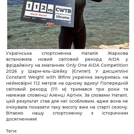
Українська спортсменка Наталія Жаркова
встановила новий світовий рекорд AIDA у
фрідайвінгу на змаганнях Only One AIDA Competition
2026 у Шарм-ель-Шейху (Єгипет). У дисципліні
Constant Weight with Bifins українка занурилась на
неймовірні 112 метрів на одному вдиху! Попередній
світовий рекорд (111 м) тримався три роки та
належав словенці Аленці Артнік. За словами Наталії,
цей результат став для неї особливим, адже вона не
очікувала показати таку висоту вже на старті сезону.
Вітаємо нашу спортсменку з історичним
досягненням!
Теги: